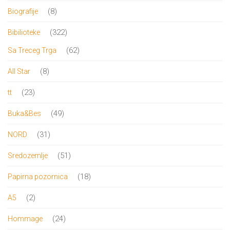
proizvoda
8
8
Biografije
proizvoda
322
322
Bibilioteke
proizvoda
62
62
Sa Treceg Trga
proizvoda
8
8
All Star
proizvoda
23
23
tt
proizvoda
49
49
Buka&Bes
proizvoda
31
31
NORD
proizvod
51
51
Sredozemlje
proizvod
18
18
Papirna pozornica
proizvoda
2
2
A5
proizvoda
24
24
Hommage