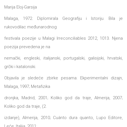
Marija Eloj-Garsija
All
NOVOSTI
Malaga, 1972. Diplomirala Geografiju i Istoriju. Bila je
Star
rukovodilac međunarodnog
GIFT
tt
festivala poezije u Malagi Irreconciliables 2012, 1013. Njena
Buka&Bes
SHOP
poezija prevedena je na
NORD
nemački, engleski, italijanski, portugalski, galisijski, hrvatski,
O
grčki i katalonski.
Sredozemlje
Objavila je sledeće zbirke pesama: Ekperimentalni dizajn,
NAMA
Papirna
Malaga, 1997; Metafizika
pozornica
KNJIŽARA
dronjka, Madrid, 2001; Koliko god da traje, Almerija, 2007;
A5
Koliko god da traje, (2.
TREĆE
Hommage
izdanje), Almerija, 2010; Cuánto dura quanto, Lupo Editore,
12/19
Leće, Italija, 2011;