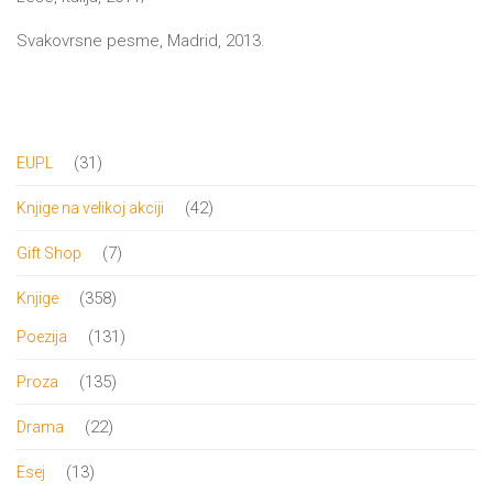
DRVO
12/19+
Svakovrsne pesme, Madrid, 2013.
Portreti
Pro/za
31
31
EUPL
Trgni
proizvod
42
42
Knjige na velikoj akciji
se!
proizvoda
7
7
Gift Shop
Poezija!
proizvoda
358
358
Knjige
proizvoda
131
131
Poezija
proizvod
135
135
Proza
proizvoda
22
22
Drama
proizvoda
13
13
Esej