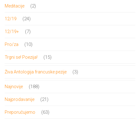
proizvoda
2
2
Meditacije
proizvoda
24
24
12/19
proizvoda
7
7
12/19+
proizvoda
10
10
Pro/za
proizvoda
15
15
Trgni se! Poezija!
proizvoda
3
3
Živa Antologija francuske pezije
proizvoda
188
188
Najnovije
proizvoda
21
21
Najprodavanije
proizvod
63
63
Preporučujemo
proizvoda