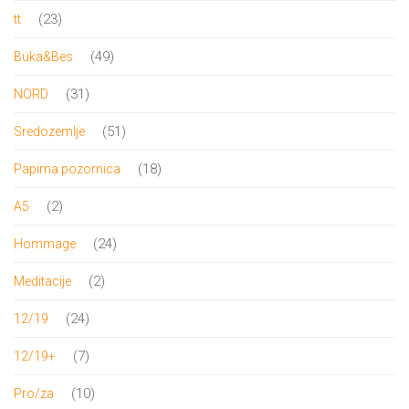
proizvoda
23
23
tt
proizvoda
49
49
Buka&Bes
proizvoda
31
31
NORD
proizvod
51
51
Sredozemlje
proizvod
18
18
Papirna pozornica
proizvoda
2
2
A5
proizvoda
24
24
Hommage
proizvoda
2
2
Meditacije
proizvoda
24
24
12/19
proizvoda
7
7
12/19+
proizvoda
10
10
Pro/za