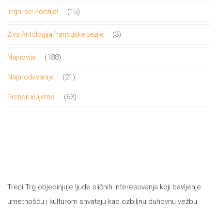
proizvoda
15
15
Trgni se! Poezija!
proizvoda
3
3
Živa Antologija francuske pezije
proizvoda
188
188
Najnovije
proizvoda
21
21
Najprodavanije
proizvod
63
63
Preporučujemo
proizvoda
Treći Trg objedinjuje ljude sličnih interesovanja koji bavljenje
umetnošću i kulturom shvataju kao ozbiljnu duhovnu vežbu.