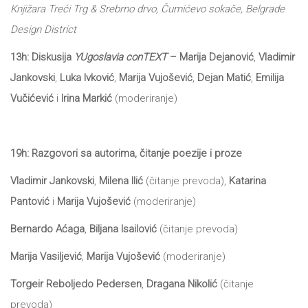
Knjižara Treći Trg & Srebrno drvo, Čumićevo sokače, Belgrade
Design District
13h: Diskusija
YUgoslavia conTEXT
– Marija Dejanović
,
Vladimir
Jankovski
,
Luka Ivković
,
Marija Vujošević
,
Dejan Matić
,
Emilija
Vučićević
i
Irina Markić
(moderiranje)
19h: Razgovori sa autorima, čitanje poezije i proze
Vladimir Jankovski
,
Milena Ilić
(čitanje prevoda),
Katarina
Pantović
i
Marija Vujošević
(moderiranje)
Bernardo Aćaga
,
Biljana Isailović
(čitanje prevoda)
Marija Vasiljević
,
Marija Vujošević
(moderiranje)
Torgeir Reboljedo Pedersen
,
Dragana Nikolić
(čitanje
prevoda)