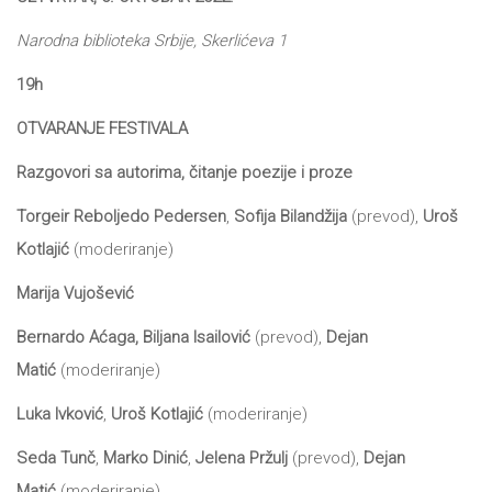
tt
Narodna biblioteka Srbije, Skerlićeva 1
NOVOSTI
Buka&Bes
19h
NORD
GIFT
OTVARANJE FESTIVALA
Sredozemlje
Razgovori sa autorima, čitanje poezije i proze
SHOP
Papirna
Torgeir Reboljedo Pedersen
,
Sofija Bilandžija
(prevod),
Uroš
pozornica
O
Kotlajić
(moderiranje)
A5
Marija Vujošević
NAMA
Hommage
Bernardo Aćaga, Biljana Isailović
(prevod),
Dejan
Matić
(moderiranje)
12/19
KNJIŽARA
Luka Ivković
,
Uroš Kotlajić
(moderiranje)
12/19+
TREĆE
Seda Tunč
,
Marko Dinić
,
Jelena Pržulj
(prevod),
Dejan
Portreti
Matić
(moderiranje)