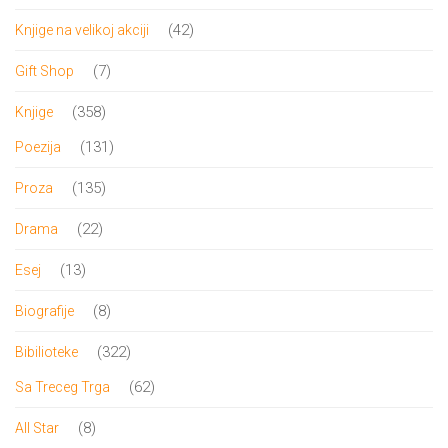
proizvod
42
42
Knjige na velikoj akciji
proizvoda
7
7
Gift Shop
proizvoda
358
358
Knjige
proizvoda
131
131
Poezija
proizvod
135
135
Proza
proizvoda
22
22
Drama
proizvoda
13
13
Esej
proizvoda
8
8
Biografije
proizvoda
322
322
Bibilioteke
proizvoda
62
62
Sa Treceg Trga
proizvoda
8
8
All Star