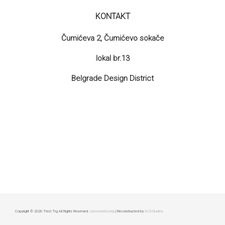
KONTAKT
Čumićeva 2, Čumićevo sokače
lokal br.13
Belgrade Design District
Copyright © 2026 Treći Trg All Rights Reserved.
Uslovi korišćenja
| Reconstructed by
ACDStudios