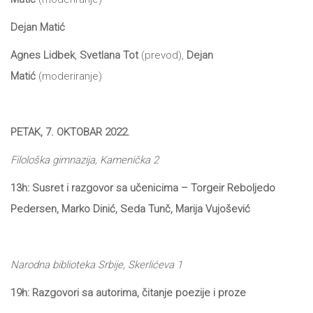
DRVO
Pro/za
Dejan Matić
Trgni
Agnes Lidbek
,
Svetlana Tot
(prevod),
Dejan
se!
Matić
(moderiranje)
Poezija!
PETAK, 7. OKTOBAR 2022.
Filološka gimnazija, Kamenička 2
13h: Susret i razgovor sa učenicima – Torgeir Reboljedo
Pedersen, Marko Dinić, Seda Tunč, Marija Vujošević
Narodna biblioteka Srbije, Skerlićeva 1
19h: Razgovori sa autorima, čitanje poezije i proze