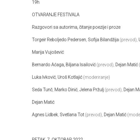
19h
OTVARANJE FESTIVALA
Razgovori sa autorima, čitanje poezije i proze
Torgeir Reboljedo Pedersen
,
Sofija Bilandžija
(prevod),
Marija Vujošević
Bernardo Aćaga, Biljana Isailović
(prevod),
Dejan Matić
Luka Ivković
,
Uroš Kotlajić
(moderiranje)
Seda Tunč
,
Marko Dinić
,
Jelena Pržulj
(prevod),
Dejan Ma
Dejan Matić
Agnes Lidbek
,
Svetlana Tot
(prevod),
Dejan Matić
(moder
PETAK, 7. OKTOBAR 2022.