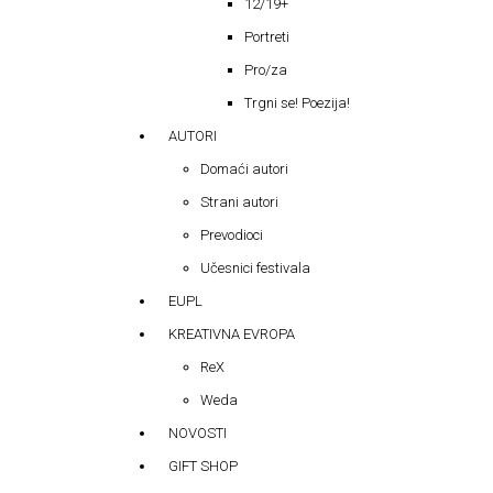
12/19+
Portreti
Pro/za
Trgni se! Poezija!
AUTORI
Domaći autori
Strani autori
Prevodioci
Učesnici festivala
EUPL
KREATIVNA EVROPA
ReX
Weda
NOVOSTI
GIFT SHOP