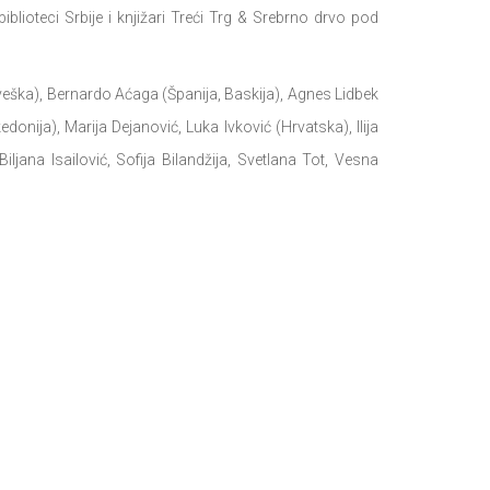
blioteci Srbije i knjižari Treći Trg & Srebrno drvo pod
veška), Bernardo Aćaga (Španija, Baskija), Agnes Lidbek
donija), Marija Dejanović, Luka Ivković (Hrvatska), Ilija
iljana Isailović, Sofija Bilandžija, Svetlana Tot, Vesna