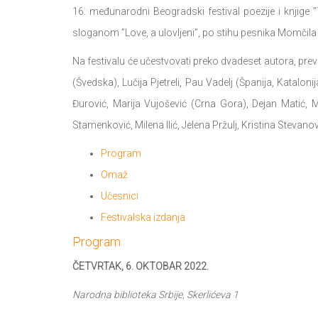
16. međunarodni Beogradski festival poezije i knjige ”
sloganom ”Love, a ulovljeni”, po stihu pesnika Momčila 
Na festivalu će učestvovati preko dvadeset autora, pre
(Švedska), Lučija Pjetreli, Pau Vadelj (Španija, Katalon
Đurović, Marija Vujošević (Crna Gora), Dejan Matić, Mar
Stamenković, Milena Ilić, Jelena Pržulj, Kristina Stevanov
Program
Omaž
Učesnici
Festivalska izdanja
Program
ČETVRTAK, 6. OKTOBAR 2022.
Narodna biblioteka Srbije, Skerlićeva 1