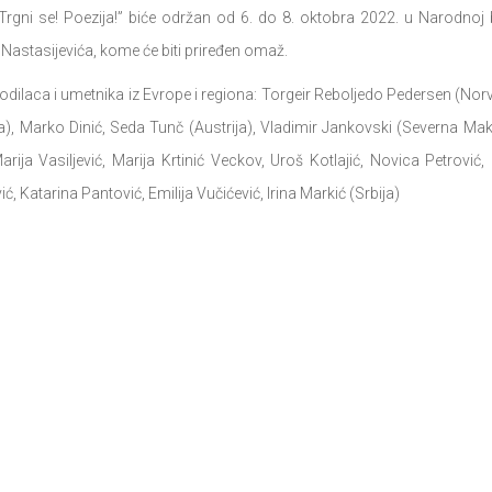
Trgni se! Poezija!” biće održan od 6. do 8. oktobra 2022. u Narodnoj bi
Nastasijevića, kome će biti priređen omaž.
vodilaca i umetnika iz Evrope i regiona: Torgeir Reboljedo Pedersen (Nor
ija), Marko Dinić, Seda Tunč (Austrija), Vladimir Jankovski (Severna Make
ija Vasiljević, Marija Krtinić Veckov, Uroš Kotlajić, Novica Petrović, B
ić, Katarina Pantović, Emilija Vučićević, Irina Markić (Srbija)