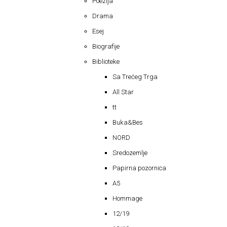
Poezija
Drama
Esej
Biografije
Biblioteke
Sa Trećeg Trga
All Star
tt
Buka&Bes
NORD
Sredozemlje
Papirna pozornica
A5
Hommage
12/19