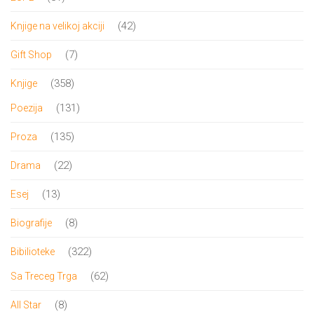
DRVO
proizvod
12/19+
42
42
Knjige na velikoj akciji
proizvoda
Portreti
7
7
Gift Shop
proizvoda
Pro/za
358
358
Knjige
proizvoda
131
Trgni
131
Poezija
proizvod
se!
135
135
Proza
proizvoda
Poezija!
22
22
Drama
proizvoda
13
13
Esej
proizvoda
8
8
Biografije
proizvoda
322
322
Bibilioteke
proizvoda
62
62
Sa Treceg Trga
proizvoda
8
8
All Star