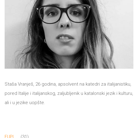
All
NOVOSTI
Star
GIFT
tt
Buka&Bes
SHOP
NORD
O
Sredozemlje
Staša Vranješ, 26 godina, apsolvent na katedri za italijanistiku,
NAMA
Papirna
pored Italije i italijanskog, zaljubljenik u katalonski jezik i kulturu,
pozornica
ali i u jezike uopšte.
KNJIŽARA
A5
TREĆE
Hommage
12/19
31
31
EUPL