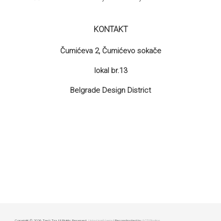
KONTAKT
Čumićeva 2, Čumićevo sokače
lokal br.13
Belgrade Design District
Copyright © 2026 Treći Trg All Rights Reserved.
Uslovi korišćenja
| Reconstructed by
ACDStudios