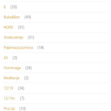
proizvoda
23
23
tt
proizvoda
49
49
Buka&Bes
proizvoda
31
31
NORD
proizvod
51
51
Sredozemlje
proizvod
18
18
Papirna pozornica
proizvoda
2
2
A5
proizvoda
24
24
Hommage
proizvoda
2
2
Meditacije
proizvoda
24
24
12/19
proizvoda
7
7
12/19+
proizvoda
10
10
Pro/za