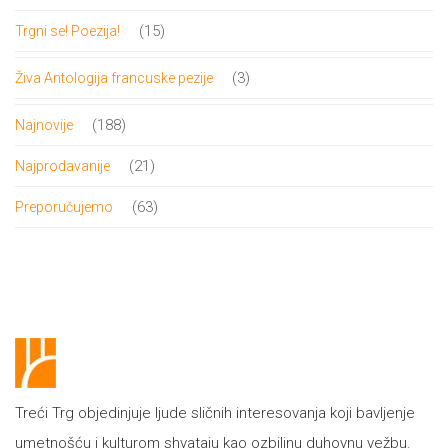
proizvoda
15
15
Trgni se! Poezija!
proizvoda
3
3
Živa Antologija francuske pezije
proizvoda
188
188
Najnovije
proizvoda
21
21
Najprodavanije
proizvod
63
63
Preporučujemo
proizvoda
Treći Trg objedinjuje ljude sličnih interesovanja koji bavljenje
umetnošću i kulturom shvataju kao ozbiljnu duhovnu vežbu.