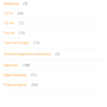
proizvoda
2
2
Meditacije
proizvoda
24
24
12/19
proizvoda
7
7
12/19+
proizvoda
10
10
Pro/za
proizvoda
15
15
Trgni se! Poezija!
proizvoda
3
3
Živa Antologija francuske pezije
proizvoda
188
188
Najnovije
proizvoda
21
21
Najprodavanije
proizvod
63
63
Preporučujemo
proizvoda