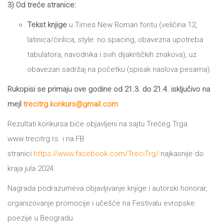
3) Od treće stranice:
Tekst knjige
u Times New Roman fontu (veličina 12,
latinica/ćirilica, style: no spacing, obavezna upotreba
tabulatora, navodnika i svih dijakritičkih znakova), uz
obavezan sadržaj na početku (spisak naslova pesama).
Rukopisi se primaju ove godine od 21.3. do 21.4.
isključivo na
mejl
trecitrg.konkurs@gmail.com
Rezultati konkursa biće objavljeni na sajtu Trećeg Trga
www.trecitrg.rs i na FB
stranici
https://www.facebook.com/TreciTrg/
najkasnije do
kraja jula 2024.
Nagrada podrazumeva objavljivanje knjige i autorski honorar,
organizovanje promocije i učešće na Festivalu evropske
poezije u Beogradu.