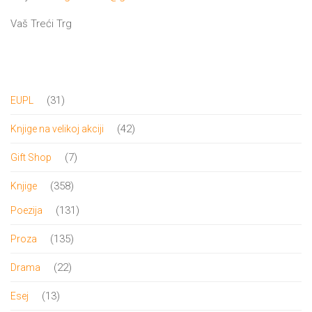
Vaš Treći Trg
31
31
EUPL
proizvod
42
42
Knjige na velikoj akciji
proizvoda
7
7
Gift Shop
proizvoda
358
358
Knjige
proizvoda
131
131
Poezija
proizvod
135
135
Proza
proizvoda
22
22
Drama
proizvoda
13
13
Esej