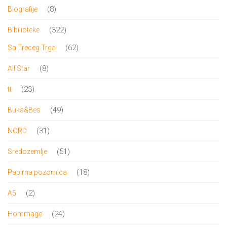
proizvoda
8
8
Biografije
proizvoda
322
322
Bibilioteke
proizvoda
62
62
Sa Treceg Trga
proizvoda
8
8
All Star
proizvoda
23
23
tt
proizvoda
49
49
Buka&Bes
proizvoda
31
31
NORD
proizvod
51
51
Sredozemlje
proizvod
18
18
Papirna pozornica
proizvoda
2
2
A5
proizvoda
24
24
Hommage