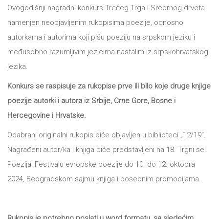
DRVO
Ovogodišnji nagradni konkurs Trećeg Trga i Srebrnog drveta
12/19+
namenjen neobjavljenim rukopisima poezije, odnosno
Portreti
autorkama i autorima koji pišu poeziju na srpskom jeziku i
međusobno razumljivim jezicima nastalim iz srpskohrvatskog
Pro/za
jezika.
Trgni
Konkurs se raspisuje za rukopise prve ili bilo koje druge knjige
se!
poezije autorki i autora iz Srbije, Crne Gore, Bosne i
Poezija!
Hercegovine i Hrvatske.
Odabrani originalni rukopis biće objavljen u biblioteci „12/19“.
Nagrađeni autor/ka i knjiga biće predstavljeni na 18. Trgni se!
Poezija! Festivalu evropske poezije do 10. do 12. oktobra
2024, Beogradskom sajmu knjiga i posebnim promocijama.
Rukopis je potrebno poslati u word formatu, sa sledećim