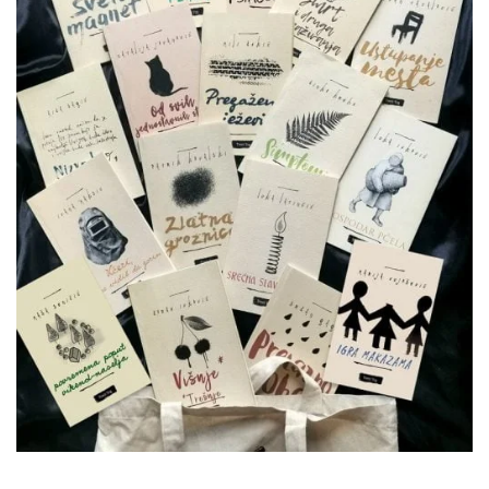
All
NOVOSTI
Star
GIFT
tt
Buka&Bes
SHOP
NORD
O
Sredozemlje
NAMA
Papirna
pozornica
KNJIŽARA
A5
TREĆE
Hommage
12/19