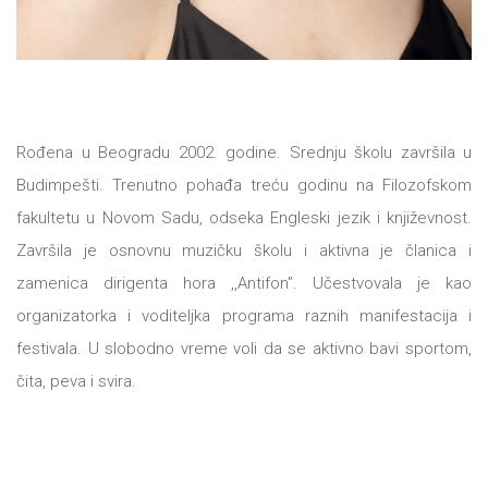
DRVO
12/19+
Portreti
Pro/za
Rođena u Beogradu 2002. godine. Srednju školu završila u
Trgni
Budimpešti. Trenutno pohađa treću godinu na Filozofskom
se!
fakultetu u Novom Sadu, odseka Engleski jezik i književnost.
Završila je osnovnu muzičku školu i aktivna je članica i
Poezija!
zamenica dirigenta hora ,,Antifon”. Učestvovala je kao
organizatorka i voditeljka programa raznih manifestacija i
festivala. U slobodno vreme voli da se aktivno bavi sportom,
čita, peva i svira.