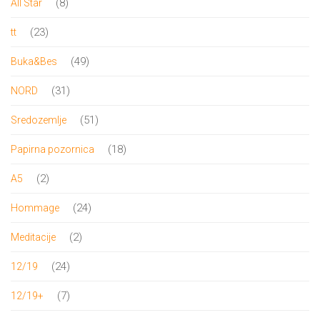
8
8
All Star
proizvoda
23
23
tt
proizvoda
49
49
Buka&Bes
proizvoda
31
31
NORD
proizvod
51
51
Sredozemlje
proizvod
18
18
Papirna pozornica
proizvoda
2
2
A5
proizvoda
24
24
Hommage
proizvoda
2
2
Meditacije
proizvoda
24
24
12/19
proizvoda
7
7
12/19+
proizvoda