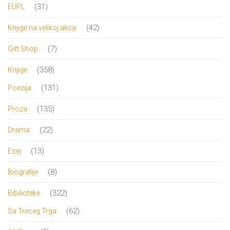
31
31
EUPL
proizvod
42
42
Knjige na velikoj akciji
proizvoda
7
7
Gift Shop
proizvoda
358
358
Knjige
proizvoda
131
131
Poezija
proizvod
135
135
Proza
proizvoda
22
22
Drama
proizvoda
13
13
Esej
proizvoda
8
8
Biografije
proizvoda
322
322
Bibilioteke
proizvoda
62
62
Sa Treceg Trga
proizvoda