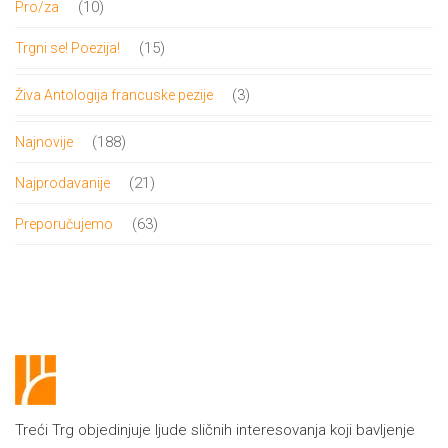
10
10
Pro/za
proizvoda
15
15
Trgni se! Poezija!
proizvoda
3
3
Živa Antologija francuske pezije
proizvoda
188
188
Najnovije
proizvoda
21
21
Najprodavanije
proizvod
63
63
Preporučujemo
proizvoda
Treći Trg objedinjuje ljude sličnih interesovanja koji bavljenje