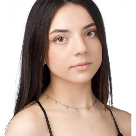
All
NOVOSTI
Star
GIFT
tt
Buka&Bes
SHOP
NORD
O
Sredozemlje
NAMA
Papirna
pozornica
KNJIŽARA
A5
TREĆE
Hommage
12/19