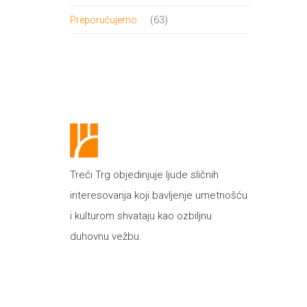
proizvod
63
63
Preporučujemo
proizvoda
Treći Trg objedinjuje ljude sličnih
interesovanja koji bavljenje umetnošću
i kulturom shvataju kao ozbiljnu
duhovnu vežbu.