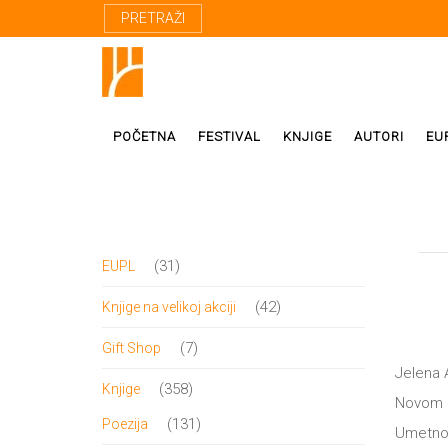
PRETRAŽI
POČETNA
FESTIVAL
KNJIGE
AUTORI
EU
Proza
Domaći autor
31
31
EUPL
Poezija
Strani autori
proizvod
42
42
Knjige na velikoj akciji
Drama
Prevodioci
proizvoda
7
7
Gift Shop
Esej
Učesnici fest
Jelena 
proizvoda
358
358
Knjige
Biografije
Novom S
proizvoda
131
131
Poezija
Umetnos
Biblioteke