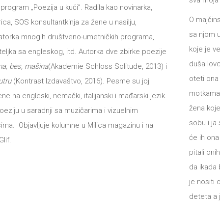
sva moja 
program „Poezija u kući”. Radila kao novinarka,
O majčin
ca, SOS konsultantkinja za žene u nasilju,
sa njom u
atorka mnogih društveno-umetničkih programa,
koje je v
eljka sa engleskog, itd. Autorka dve zbirke poezije
duša lovc
a, bes, mašina
(Akademie Schloss Solitude, 2013) i
oteti ona
utru
(Kontrast Izdavaštvo, 2016). Pesme su joj
motkama t
e na engleski, nemački, italijanski i mađarski jezik.
žena koje
oeziju u saradnji sa muzičarima i vizuelnim
sobu i ja
ima. Objavljuje kolumne u Milica magazinu i na
će ih ona
lif.
pitali on
da ikada
je nositi
deteta a 