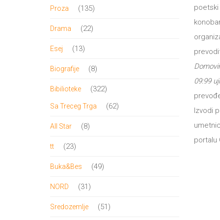
proizvod
poetski 
135
135
Proza
konobari
proizvoda
22
22
Drama
organiz
proizvoda
13
13
Esej
prevodit
proizvoda
Domovin
8
8
Biografije
09:99 uj
proizvoda
322
322
Bibilioteke
prevođen
proizvoda
62
62
Sa Treceg Trga
Izvodi p
proizvoda
umetnic
8
8
All Star
portalu G
proizvoda
23
23
tt
proizvoda
49
49
Buka&Bes
proizvoda
31
31
NORD
proizvod
51
51
Sredozemlje