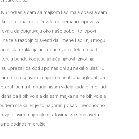
erotika dolazi.
stvu : odrasla sam sa majkom kao mala spavala sam
 krevetu ona me je čuvala od nemani i lopova za
erovala da obigravaju oko naše sobe i to lopovi
i na tela razbojnici svesti da i mene kao i nju mogu
 bi ustala i zaklanjajući mene svojim telom ona bi
erala bande kočijaša jahača njihovih životinja i
 su uprezali da dođu po nas oni su nekako ulazili u
 sam mirno spavala znajući da će ih ona ugledati da
 oterati sama ih nikada nisam videla kada bi me ljudi
ih dana da li bih volela da sam majka ne ne bih volela
 budem majka jer je to naporan posao i neophodno
 oružje u svim majčinskim ratovima za spas sveta
ja ne podnosim oružje.