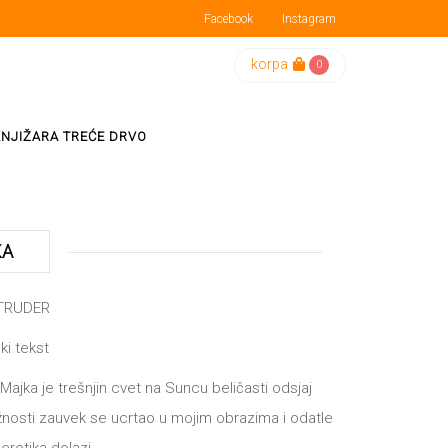
Facebook
Instagram
korpa
0
KNJIŽARA TREĆE DRVO
KA
NTRUDER
ki tekst
Majka je trešnjin cvet na Suncu beličasti odsjaj
nosti zauvek se ucrtao u mojim obrazima i odatle