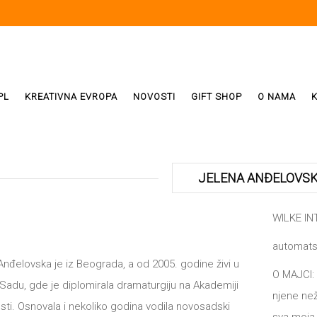
PL
KREATIVNA EVROPA
NOVOSTI
GIFT SHOP
O NAMA
i
ReX
JELENA ANĐELOVS
Weda
WILKE I
automats
ivala
Anđelovska je iz Beograda, a od 2005. godine živi u
O MAJCI: 
adu, gde je diplomirala dramaturgiju na Akademiji
njene než
ti. Osnovala i nekoliko godina vodila novosadski