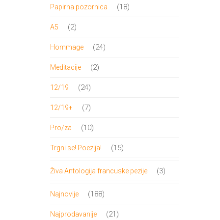
proizvod
18
18
Papirna pozornica
proizvoda
2
2
A5
proizvoda
24
24
Hommage
proizvoda
2
2
Meditacije
proizvoda
24
24
12/19
proizvoda
7
7
12/19+
proizvoda
10
10
Pro/za
proizvoda
15
15
Trgni se! Poezija!
proizvoda
3
3
Živa Antologija francuske pezije
proizvoda
188
188
Najnovije
proizvoda
21
21
Najprodavanije