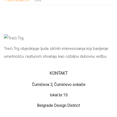
proizvoda
Treći Trg objedinjuje ljude sličnih interesovanja koji bavljenje
umetnošću i kulturom shvataju kao ozbiljnu duhovnu vežbu.
KONTAKT
Čumićeva 2, Čumićevo sokače
lokal br.13
Belgrade Design District