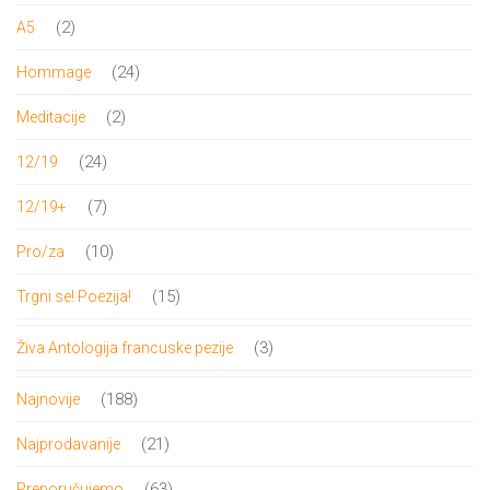
proizvoda
2
2
A5
proizvoda
24
24
Hommage
proizvoda
2
2
Meditacije
proizvoda
24
24
12/19
proizvoda
7
7
12/19+
proizvoda
10
10
Pro/za
proizvoda
15
15
Trgni se! Poezija!
proizvoda
3
3
Živa Antologija francuske pezije
proizvoda
188
188
Najnovije
proizvoda
21
21
Najprodavanije
proizvod
63
63
Preporučujemo