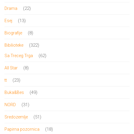
DRVO
proizvoda
22
22
Drama
12/19+
proizvoda
13
13
Esej
Portreti
proizvoda
8
8
Biografije
Pro/za
proizvoda
322
322
Bibilioteke
Trgni
proizvoda
62
62
Sa Treceg Trga
se!
proizvoda
8
8
All Star
Poezija!
proizvoda
23
23
tt
proizvoda
49
49
Buka&Bes
proizvoda
31
31
NORD
proizvod
51
51
Sredozemlje
proizvod
18
18
Papirna pozornica