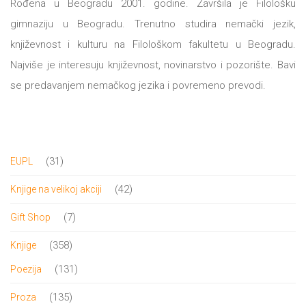
Rođena u Beogradu 2001. godine. Završila je Filološku
gimnaziju u Beogradu. Trenutno studira nemački jezik,
All
NOVOSTI
književnost i kulturu na Filološkom fakultetu u Beogradu.
Star
Najviše je interesuju književnost, novinarstvo i pozorište. Bavi
GIFT
tt
se predavanjem nemačkog jezika i povremeno prevodi.
Buka&Bes
SHOP
NORD
O
31
31
EUPL
Sredozemlje
proizvod
42
42
Knjige na velikoj akciji
NAMA
Papirna
proizvoda
7
7
Gift Shop
pozornica
KNJIŽARA
proizvoda
358
358
Knjige
A5
proizvoda
131
131
Poezija
TREĆE
Hommage
proizvod
135
135
Proza
12/19