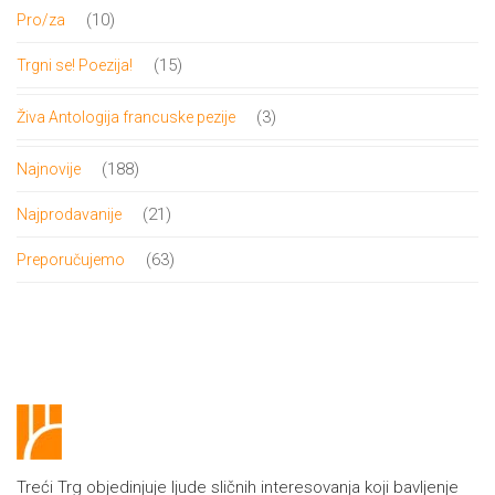
proizvoda
10
10
Pro/za
proizvoda
15
15
Trgni se! Poezija!
proizvoda
3
3
Živa Antologija francuske pezije
proizvoda
188
188
Najnovije
proizvoda
21
21
Najprodavanije
proizvod
63
63
Preporučujemo
proizvoda
Treći Trg objedinjuje ljude sličnih interesovanja koji bavljenje