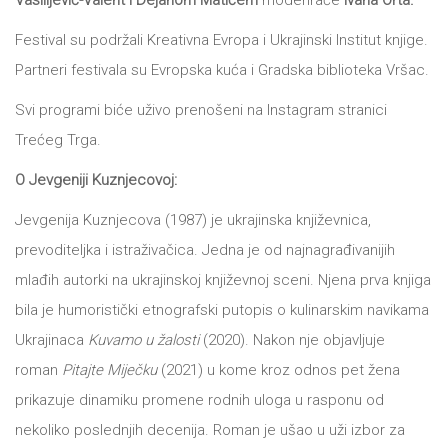
Vasilijević-Valent i Dejanom Matićem
moderiraće
Ivana Orta.
DRVO
12/19+
Festival su podržali Kreativna Evropa i Ukrajinski Institut knjige.
Partneri festivala su Evropska kuća i Gradska biblioteka Vršac.
Portreti
Svi programi biće uživo prenošeni na Instagram stranici
Pro/za
Trećeg Trga.
Trgni
O Jevgeniji Kuznjecovoj:
se!
Jevgenija Kuznjecova (1987) je ukrajinska književnica,
Poezija!
prevoditeljka i istraživačica. Jedna je od najnagrađivanijih
mlađih autorki na ukrajinskoj književnoj sceni. Njena prva knjiga
bila je humoristički etnografski putopis o kulinarskim navikama
Ukrajinaca
Kuvamo u žalosti
(2020). Nakon nje objavljuje
roman
Pitajte Miječku
(2021) u kome kroz odnos pet žena
prikazuje dinamiku promene rodnih uloga u rasponu od
nekoliko poslednjih decenija. Roman je ušao u uži izbor za