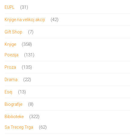
31
31
EUPL
proizvod
42
42
Knjige na velikoj akciji
proizvoda
7
7
Gift Shop
proizvoda
358
358
Knjige
proizvoda
131
131
Poezija
proizvod
135
135
Proza
proizvoda
22
22
Drama
proizvoda
13
13
Esej
proizvoda
8
8
Biografije
proizvoda
322
322
Bibilioteke
proizvoda
62
62
Sa Treceg Trga