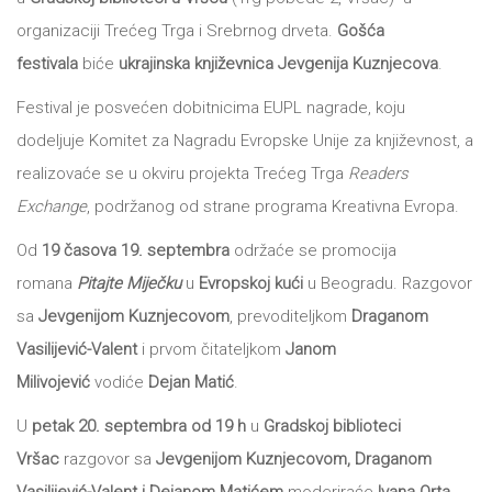
organizaciji Trećeg Trga i Srebrnog drveta.
Gošća
All
NOVOSTI
festivala
biće
ukrajinska književnica Jevgenija Kuznjecova
.
Star
Festival je posvećen dobitnicima EUPL nagrade, koju
GIFT
tt
dodeljuje Komitet za Nagradu Evropske Unije za književnost, a
realizovaće se u okviru projekta Trećeg Trga
Readers
Buka&Bes
SHOP
Exchange
, podržanog od strane programa Kreativna Evropa.
NORD
O
Od
19 časova 19. septembra
održaće se promocija
Sredozemlje
romana
Pitajte Miječku
u
Evropskoj kući
u Beogradu. Razgovor
NAMA
Papirna
sa
Jevgenijom Kuznjecovom
, prevoditeljkom
Draganom
Vasilijević-
Valent
i prvom čitateljkom
Janom
pozornica
KNJIŽARA
Milivojević
vodiće
Dejan Matić
.
A5
U
petak 20. septembra od 19 h
u
Gradskoj biblioteci
TREĆE
Hommage
Vršac
razgovor sa
Jevgenijom Kuznjecovom, Draganom
12/19