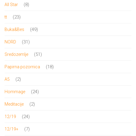
proizvoda
8
8
All Star
proizvoda
23
23
tt
proizvoda
49
49
Buka&Bes
proizvoda
31
31
NORD
proizvod
51
51
Sredozemlje
proizvod
18
18
Papirna pozornica
proizvoda
2
2
A5
proizvoda
24
24
Hommage
proizvoda
2
2
Meditacije
proizvoda
24
24
12/19
proizvoda
7
7
12/19+