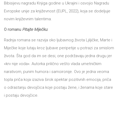
Bibisijevu nagradu Knjiga godine u Ukrajini i osvojio Nagradu
Evropske unije za književnost (EUPL, 2022), koja se dodeljuje
novim književnim talentima.
O romanu
Pitajte Miječku
:
Radnja romana se razvija oko ljubavnog života Ljiljičke, Marte i
Miječke koje lutaju kroz ljubave peripetije u potrazi za smislom
života. Šta god da im se desi, one podržavaju jedna drugu jer
«krv nije voda». Autorka prilično vešto vlada umetničkim
narativom, punim humora i samoironije. Ovo je jedna veoma
topla priča koja izaziva širok spektar pozitivnih emocija, priča
o odrastanju devojčica koje postaju žene, i ženama koje stare
i postaju devojčice.