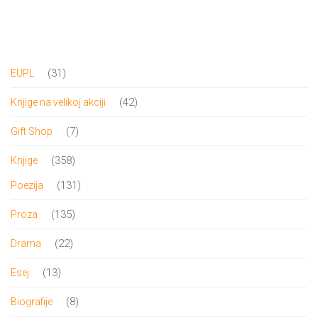
DRVO
12/19+
Portreti
31
31
EUPL
Pro/za
proizvod
42
42
Knjige na velikoj akciji
Trgni
proizvoda
7
7
Gift Shop
se!
proizvoda
358
358
Knjige
Poezija!
proizvoda
131
131
Poezija
proizvod
135
135
Proza
proizvoda
22
22
Drama
proizvoda
13
13
Esej
proizvoda
8
8
Biografije