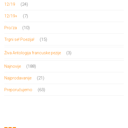
proizvoda
24
24
12/19
proizvoda
7
7
12/19+
proizvoda
10
10
Pro/za
proizvoda
15
15
Trgni se! Poezija!
proizvoda
3
3
Živa Antologija francuske pezije
proizvoda
188
188
Najnovije
proizvoda
21
21
Najprodavanije
proizvod
63
63
Preporučujemo
proizvoda