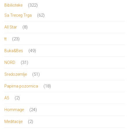
proizvoda
322
322
Bibilioteke
proizvoda
62
62
Sa Treceg Trga
proizvoda
8
8
All Star
proizvoda
23
23
tt
proizvoda
49
49
Buka&Bes
proizvoda
31
31
NORD
proizvod
51
51
Sredozemlje
proizvod
18
18
Papirna pozornica
proizvoda
2
2
A5
proizvoda
24
24
Hommage
proizvoda
2
2
Meditacije