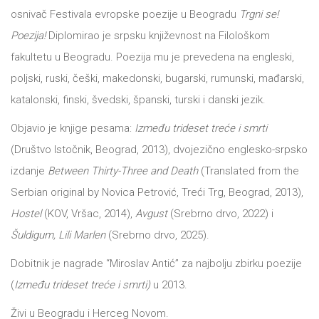
osnivač Festivala evropske poezije u Beogradu
Trgni se!
All
NOVOSTI
Poezija!
Diplomirao je srpsku književnost na Filološkom
fakultetu u Beogradu. Poezija mu je prevedena na engleski,
Star
GIFT
poljski, ruski, češki, makedonski, bugarski, rumunski, mađarski,
tt
katalonski, finski, švedski, španski, turski i danski jezik.
Buka&Bes
SHOP
Objavio je knjige pesama:
Između trideset treće i smrti
NORD
(Društvo Istočnik, Beograd, 2013), dvojezično englesko-srpsko
O
izdanje
Between Thirty-Three and Death
(Translated from the
Sredozemlje
Serbian original by Novica Petrović, Treći Trg, Beograd, 2013),
NAMA
Papirna
Hostel
(KOV, Vršac, 2014),
Avgust
(Srebrno drvo, 2022) i
pozornica
Šuldigum, Lili Marlen
(Srebrno drvo, 2025).
KNJIŽARA
A5
Dobitnik je nagrade “Miroslav Antić” za najbolju zbirku poezije
TREĆE
(
Između trideset treće i smrti)
u 2013.
Hommage
Živi u Beogradu i Herceg Novom.
12/19