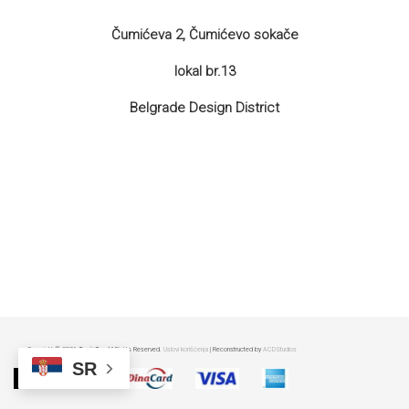
DRVO
12/19+
Čumićeva 2, Čumićevo sokače
Portreti
lokal br.13
Pro/za
Belgrade Design District
Trgni
se!
Poezija!
Copyright © 2026 Treći Trg All Rights Reserved.
Uslovi korišćenja
| Reconstructed by
ACDStudios
SR