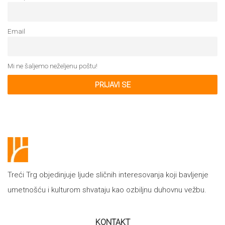
All
NOVOSTI
Email
Star
GIFT
tt
Mi ne šaljemo neželjenu poštu!
Buka&Bes
SHOP
NORD
O
Sredozemlje
NAMA
Papirna
pozornica
KNJIŽARA
Treći Trg objedinjuje ljude sličnih interesovanja koji bavljenje
A5
umetnošću i kulturom shvataju kao ozbiljnu duhovnu vežbu.
TREĆE
Hommage
12/19
KONTAKT