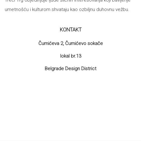
Treći Trg objedinjuje ljude sličnih interesovanja koji bavljenje
umetnošću i kulturom shvataju kao ozbiljnu duhovnu vežbu.
All
NOVOSTI
Star
KONTAKT
GIFT
tt
Čumićeva 2, Čumićevo sokače
Buka&Bes
SHOP
lokal br.13
NORD
Belgrade Design District
O
Sredozemlje
NAMA
Papirna
pozornica
KNJIŽARA
A5
TREĆE
Hommage
12/19