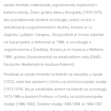
srpsko-hrvatski, makedonski, jugoslovensku književnost i
kulturnu istoriju. Živeo godinu dana u Beogradu (1974-1975)
kao postdiplomski student sociologije, radeći na tezi o
sekularizaciji u jugoslovenskom društvu, boravio je i u
Zagrebu, Ljubljani i Sarajevu. Zbog bolesti je morao odustati
od tog projekta, a doktorirao je 1986. iz sociologije o
Jugoslovenima u Švedskoj. Boravio je tri meseca u Minhenu
1989. godine (Südostinstitut) na istraživačkom radu (DAAD,
Deutsche Akademishce Austauschdienst).
Predavao je srpsko-hrvatski na Katedri za slavsitiku u Upsali
(1972); radio kao asistent u Centru za istočnoevropske studije
(1972-1974). Bio je istraživački asitent na katedri za sociologiju
1975-1986 a Asistent Profesor u Centru za istočnoevropske
studije (1986-1992). Direktor studija 1993-1994. A 1994-1997