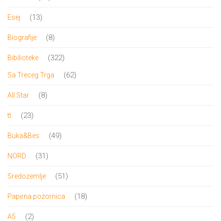
proizvoda
13
13
Esej
proizvoda
8
8
Biografije
proizvoda
322
322
Bibilioteke
proizvoda
62
62
Sa Treceg Trga
proizvoda
8
8
All Star
proizvoda
23
23
tt
proizvoda
49
49
Buka&Bes
proizvoda
31
31
NORD
proizvod
51
51
Sredozemlje
proizvod
18
18
Papirna pozornica
proizvoda
2
2
A5