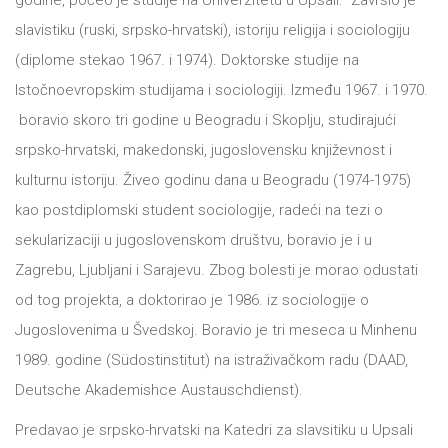
godine, počeo je studije na Univerzitetu u Upsali. Završio je
slavistiku (ruski, srpsko-hrvatski), istoriju religija i sociologiju
All
NOVOSTI
(diplome stekao 1967. i 1974). Doktorske studije na
Star
Istočnoevropskim studijama i sociologiji. Između 1967. i 1970.
GIFT
boravio skoro tri godine u Beogradu i Skoplju, studirajući
tt
srpsko-hrvatski, makedonski, jugoslovensku književnost i
Buka&Bes
SHOP
kulturnu istoriju. Živeo godinu dana u Beogradu (1974-1975)
NORD
kao postdiplomski student sociologije, radeći na tezi o
O
sekularizaciji u jugoslovenskom društvu, boravio je i u
Sredozemlje
Zagrebu, Ljubljani i Sarajevu. Zbog bolesti je morao odustati
NAMA
Papirna
od tog projekta, a doktorirao je 1986. iz sociologije o
pozornica
Jugoslovenima u Švedskoj. Boravio je tri meseca u Minhenu
KNJIŽARA
1989. godine (Südostinstitut) na istraživačkom radu (DAAD,
A5
Deutsche Akademishce Austauschdienst).
TREĆE
Hommage
Predavao je srpsko-hrvatski na Katedri za slavsitiku u Upsali
12/19