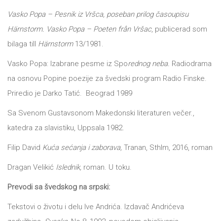
Vasko Popa – Pesnik iz Vršca, poseban prilog časoupisu
Härnstorm. Vasko Popa – Poeten från Vršac
, publicerad som
bilaga till
Härnstorm
13/1981.
Vasko Popa: Izabrane pesme iz Spo
rednog neba.
Radiodrama
na osnovu Popine poezije za švedski program Radio Finske.
Priredio je Darko Tatić. Beograd 1989
Sa Svenom Gustavsonom Makedonski literaturen večer.,
katedra za slavistiku, Uppsala 1982.
Filip David
Kuća sećanja i zaborava,
Tranan, Sthlm, 2016, roman
Dragan Velikić
Islednik,
roman. U toku.
Prevodi sa švedskog na srpski:
Tekstovi o životu i delu Ive Andrića. Izdavač Andrićeva