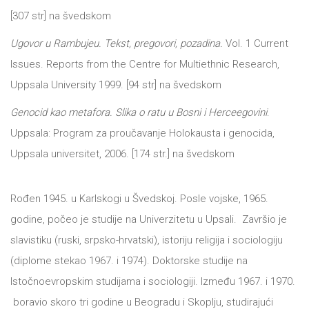
[307 str] na švedskom
Ugovor u Rambujeu. Tekst, pregovori, pozadina.
Vol. 1 Current
Issues. Reports from the Centre for Multiethnic Research,
Uppsala University 1999. [94 str] na švedskom
Genocid kao metafora. Slika o ratu u Bosni i Herceegovini
.
Uppsala: Program za proučavanje Holokausta i genocida,
Uppsala universitet, 2006. [174 str.] na švedskom
Rođen 1945. u Karlskogi u Švedskoj. Posle vojske, 1965.
godine, počeo je studije na Univerzitetu u Upsali. Završio je
slavistiku (ruski, srpsko-hrvatski), istoriju religija i sociologiju
(diplome stekao 1967. i 1974). Doktorske studije na
Istočnoevropskim studijama i sociologiji. Između 1967. i 1970.
boravio skoro tri godine u Beogradu i Skoplju, studirajući