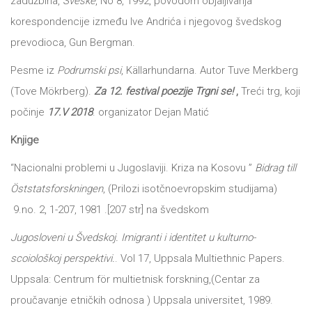
zadužbina,
Sveske
, No 8, 1992, povodom objaljivanja
korespondencije između Ive Andrića i njegovog švedskog
prevodioca, Gun Bergman.
Pesme iz
Podrumski psi
, Källarhundarna. Autor Tuve Merkberg
(Tove Mökrberg).
Za 12. festival poezije Trgni se!
,
Treći trg, koji
počinje
17.V 2018
. organizator Dejan Matić
Knjige
“Nacionalni problemi u Jugoslaviji. Kriza na Kosovu ”
Bidrag till
Öststatsforskningen
, (Prilozi isotčnoevropskim studijama)
9.no. 2, 1-207, 1981 .[207 str] na švedskom
Jugosloveni u Švedskoj. Imigranti i identitet u kulturno-
scoiološkoj perspektivi.
. Vol 17, Uppsala Multiethnic Papers.
Uppsala: Centrum för multietnisk forskning,(Centar za
proučavanje etničkih odnosa ) Uppsala universitet, 1989.