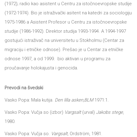
DRVO
(1972); radio kao asistent u Centru za istočnoevropske studije
12/19+
(1972-1974). Bio je istraživački asitent na katedri za sociologiju
1975-1986 a Asistent Profesor u Centru za istočnoevropske
Portreti
studije (1986-1992). Direktor studija 1993-1994. A 1994-1997
Pro/za
gostujući istraživač na universitetu u Stokholmu (Centar za
Trgni
migraciju i etničke odnose). Prešao je u Centar za etničke
odnose 1997, a od 1999. bio aktivan u programu za
se!
proučavanje holokajusta i genocida.
Poezija!
Prevodi na švedski
Vasko Popa: Mala kutija.
Den lilla asken,BLM
1971:1.
Vasko Popa: Vučja so (izbor)
Vargsalt
(urval)
Jakobs stege
,
1980.
Vasko Popa: Vučja so.
Vargsalt,
Ordström, 1981.