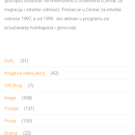
gostujući istraživač na universitetu u Stokholmu (Centar za
migraciju i etničke odnose). Prešao je u Centar za etničke
odnose 1997, a od 1999. bio aktivan u programu za
proučavanje holokajusta i genocida.
31
31
EUPL
proizvod
42
42
Knjige na velikoj akciji
proizvoda
7
7
Gift Shop
proizvoda
358
358
Knjige
proizvoda
131
131
Poezija
proizvod
135
135
Proza
proizvoda
22
22
Drama