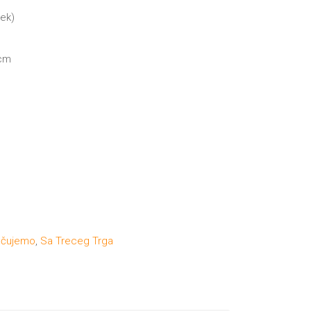
mek)
 cm
učujemo
,
Sa Treceg Trga