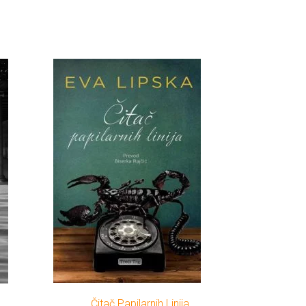
Čitač Papilarnih Linija