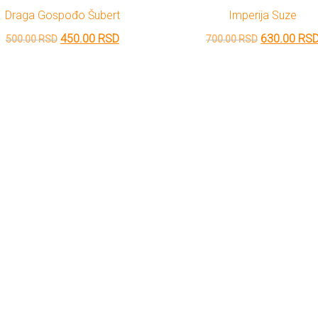
Draga Gospođo Šubert
Imperija Suze
Originalna
Trenutna
Originalna
450.00
RSD
630.00
RS
500.00
RSD
700.00
RSD
cena
cena
cena
je
je:
je
bila:
450.00 RSD.
bila:
500.00 RSD.
700.00 RSD