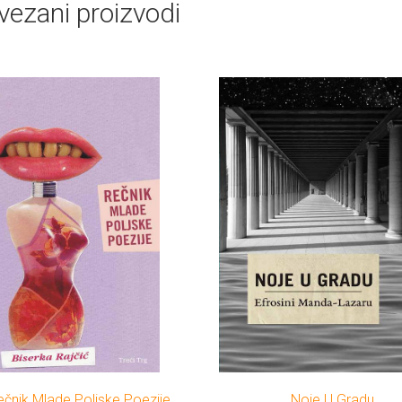
vezani proizvodi
ečnik Mlade Poljske Poezije
Noje U Gradu