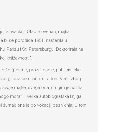
joj Slovačkoj. Otac Slovenac, majka
da bi se porodica 1951. nastanila u
ihu, Parizu i St. Petersburgu. Doktorirala na
oj književnosti”.
 piše (pesme, prozu, eseje, publicističke
tskog), bavi se naučnim radom.Već i zbog
u svoje majke, svoga oca, drugim jezicima.
Mnogo mora” – velika autobiografska knjiga
i žurnal) ona je po vokaciji pesnikinja. U tom