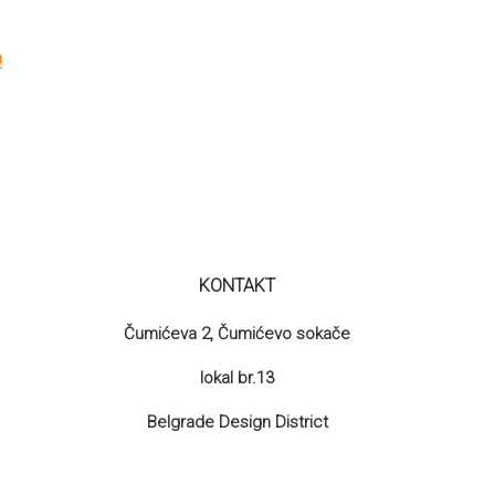
Trenutna
D
cena
je:
630.00 RSD.
.
KONTAKT
Čumićeva 2, Čumićevo sokače
lokal br.13
Belgrade Design District