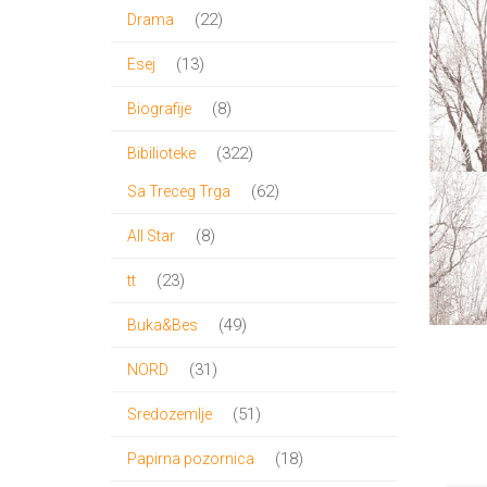
proizvoda
22
22
Drama
proizvoda
13
13
Esej
proizvoda
8
8
Biografije
proizvoda
322
322
Bibilioteke
proizvoda
62
62
Sa Treceg Trga
proizvoda
8
8
All Star
proizvoda
23
23
tt
proizvoda
49
49
Buka&Bes
proizvoda
31
31
NORD
proizvod
51
51
Sredozemlje
proizvod
18
18
Papirna pozornica