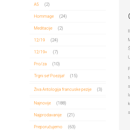
proizvoda
2
2
A5
proizvoda
24
24
Hommage
proizvoda
2
2
Meditacije
I
proizvoda
M
24
24
12/19
Š
proizvoda
7
7
12/19+
U
proizvoda
10
10
Pro/za
P
proizvoda
15
15
Trgni se! Poezija!
t
proizvoda
s
3
3
Živa Antologija francuske pezije
I
proizvoda
188
188
Najnovije
k
proizvoda
s
21
21
Najprodavanije
proizvod
63
63
Preporučujemo