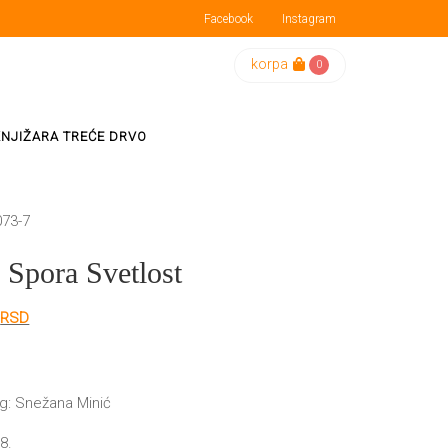
Facebook
Instagram
korpa
0
KNJIŽARA TREĆE DRVO
073-7
 Spora Svetlost
lna
Trenutna
0
RSD
cena
je:
630.00 RSD.
 RSD.
g: Snežana Minić
8.