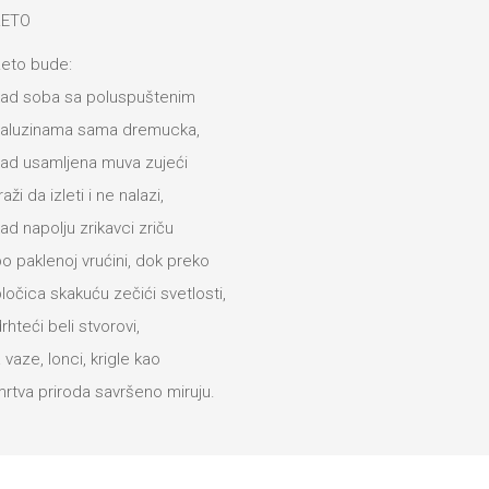
LETO
eto bude:
ad soba sa poluspuštenim
žaluzinama sama dremucka,
ad usamljena muva zujeći
raži da izleti i ne nalazi,
ad napolju zrikavci zriču
o paklenoj vrućini, dok preko
ločica skakuću zečići svetlosti,
rhteći beli stvorovi,
 vaze, lonci, krigle kao
rtva priroda savršeno miruju.