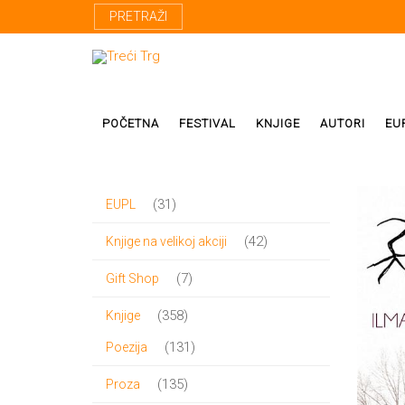
PRETRAŽI
POČETNA
FESTIVAL
KNJIGE
AUTORI
EU
31
31
EUPL
Proza
Domaći autor
proizvod
42
42
Knjige na velikoj akciji
Poezija
Strani autori
proizvoda
7
7
Gift Shop
Drama
Prevodioci
proizvoda
358
358
Knjige
Esej
Učesnici fest
proizvoda
131
131
Poezija
Biografije
proizvod
135
135
Proza
Biblioteke