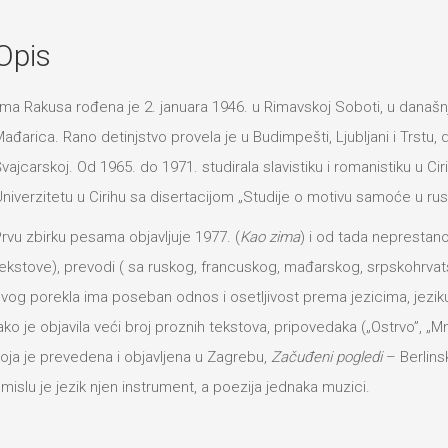
Opis
lma Rakusa rođena je 2. januara 1946. u Rimavskoj Soboti, u današn
ađarica. Rano detinjstvo provela je u Budimpešti, Ljubljani i Trstu, 
vajcarskoj. Od 1965. do 1971. studirala slavistiku i romanistiku u Cir
niverzitetu u Cirihu sa disertacijom „Studije o motivu samoće u rusk
rvu zbirku pesama objavljuje 1977. (
Kao zima
) i od tada neprestano
ekstove), prevodi ( sa ruskog, francuskog, mađarskog, srpskohrva
vog porekla ima poseban odnos i osetljivost prema jezicima, jezik
ako je objavila veći broj proznih tekstova, pripovedaka („Ostrvo”, „
oja je prevedena i objavljena u Zagrebu,
Začuđeni pogledi
– Berlinsk
mislu je jezik njen instrument, a poezija jednaka muzici.