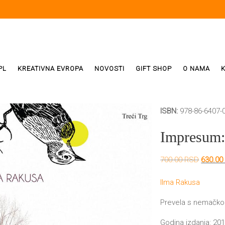
PL
KREATIVNA EVROPA
NOVOSTI
GIFT SHOP
O NAMA
ISBN:
978-86-6407-
i
ReX
Impresum:
Weda
Origina
700.00
RSD
630.0
cena
ivala
je
Ilma Rakusa
bila:
700.00
Prevela s nemačko
Godina izdanja: 201